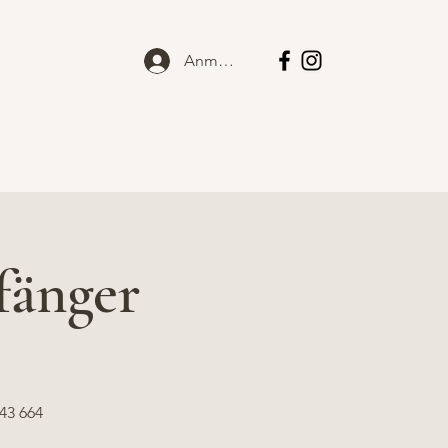
Anmelden
ne
Team
Kontakt
fänger
43 664