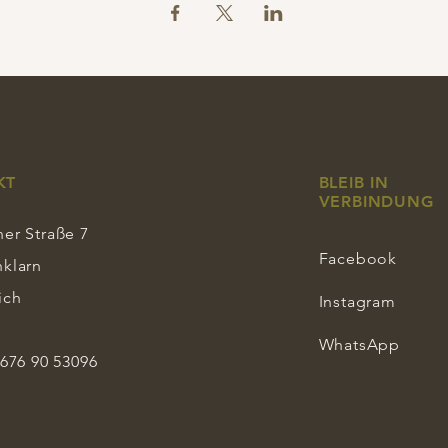
KT
BLEIB IN
VERBINDUNG
er Straße 7
Facebook
nklarn
ich
Instagram
WhatsApp
 676 90 53096