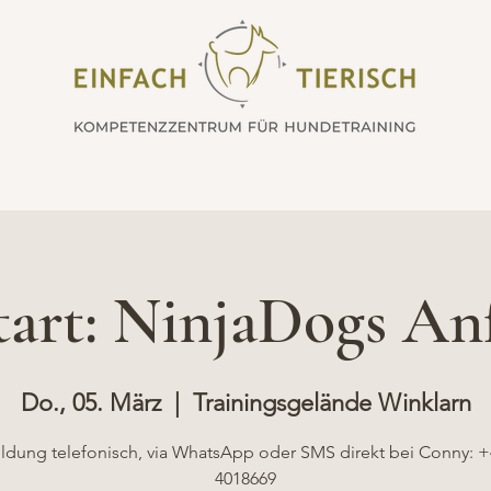
ng
Alltagstraining
Neuigkeiten
Termi
tart: NinjaDogs An
Do., 05. März
  |  
Trainingsgelände Winklarn
dung telefonisch, via WhatsApp oder SMS direkt bei Conny: +
4018669