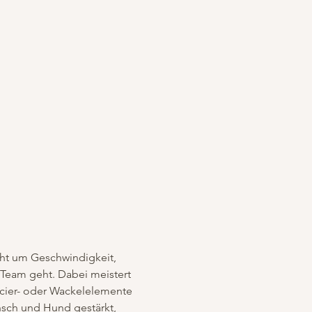
cht um Geschwindigkeit, 
eam geht. Dabei meistert 
ncier- oder Wackelelemente 
nsch und Hund gestärkt, 