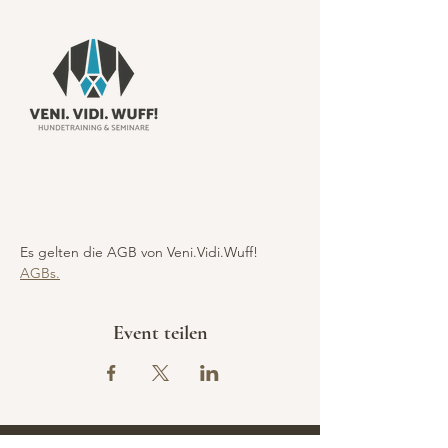
Es gelten die AGB von Veni.Vidi.Wuff!  
AGBs.
Event teilen